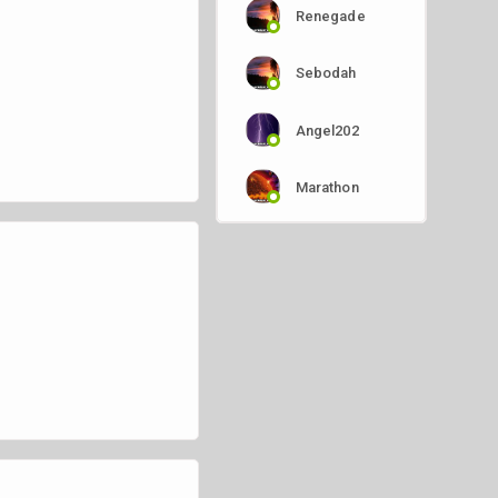
Renegade
Sebodah
Angel202
Marathon
Fstef
Minimel
Natkus
Rolo
Donaldus