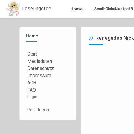
LoseEngel.de
Home
Small-GlobalJackpot
9
Home
Renegades Nic
Start
Mediadaten
Datenschutz
Impressum
AGB
FAQ
Login
Registrieren