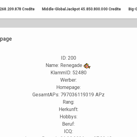
.268.209.878
Credits
Middle-GlobalJackpot
45.850.800.000
Credits
Big-
kpage
ID: 200
Name: Renegade
KlammID:
52480
Werber:
Homepage:
GesamtAPs: 797036119319 APz
Rang:
Herkunft:
Hobbys:
Beruf:
ICQ: