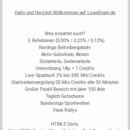
Hallo und Herzlich Willkommen auf LoseEngel.de
Was erwartet euch?
3 Refebenen (0,50% / 0,25% / 0,10%)
Niedrige Betreibergebühr
Aktiv-Gutschein, Aktien
Slotanteile, Seitenanteile
Umrechnung 1Ap = 1 Credits
Live-Sparbuch 3% bei 300 Mrd Credits
Startseitenvergütung 50 Mio Credits alle 30 Minuten
Großer Paid4 Bereich mit über 100 Ads
Täglich Gutscheine
Bundesliga Sportwetten
Viele Rallys
HTML5 Slots: