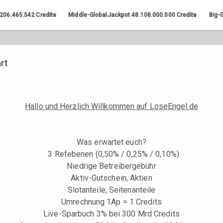
.206.465.542
Credits
Middle-GlobalJackpot
48.108.000.000
Credits
Big-
rt
Hallo und Herzlich Willkommen auf LoseEngel.de
Was erwartet euch?
3 Refebenen (0,50% / 0,25% / 0,10%)
Niedrige Betreibergebühr
Aktiv-Gutschein, Aktien
Slotanteile, Seitenanteile
Umrechnung 1Ap = 1 Credits
Live-Sparbuch 3% bei 300 Mrd Credits