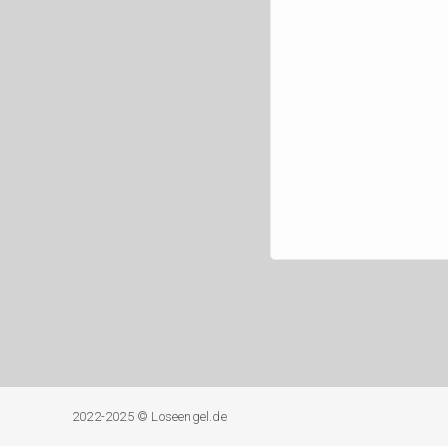
2022-2025 © Loseengel.de