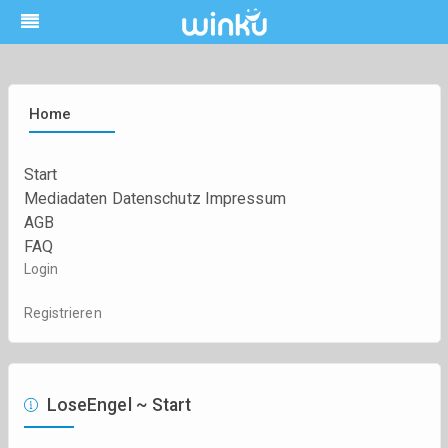
Home
Start
Mediadaten
Datenschutz
Impressum
AGB
FAQ
Login
Registrieren
LoseEngel ~ Start