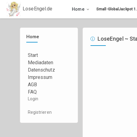
LoseEngel.de
Home
Small-GlobalJackpot
1
Home
LoseEngel ~ Sta
Start
Mediadaten
Datenschutz
Impressum
AGB
FAQ
Login
Registrieren