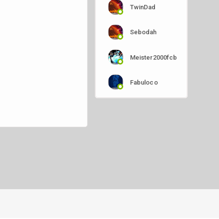
TwinDad
Sebodah
Meister2000fcb
Fabuloco
Atejps
Sheeva