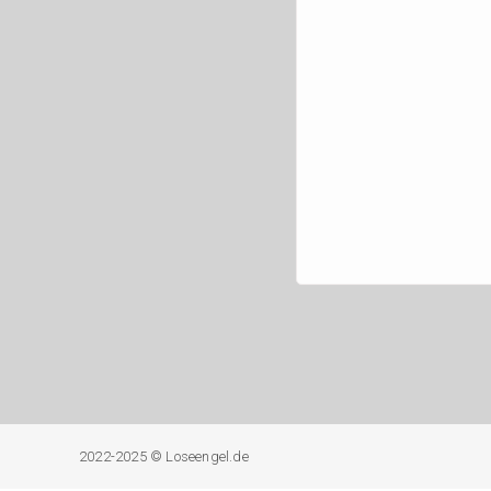
2022-2025 © Loseengel.de