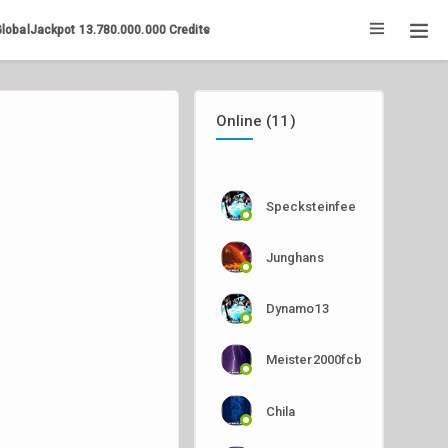
GlobalJackpot
13.780.000.000
Credits
Online (11)
Specksteinfee
Junghans
Dynamo13
Meister2000fcb
Chila