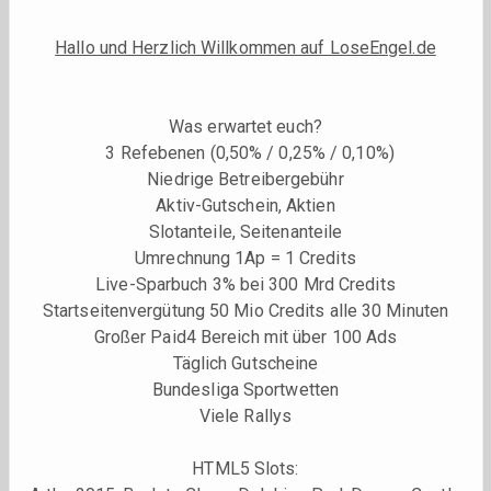
Hallo und Herzlich Willkommen auf LoseEngel.de
Was erwartet euch?
3 Refebenen (0,50% / 0,25% / 0,10%)
Niedrige Betreibergebühr
Aktiv-Gutschein, Aktien
Slotanteile, Seitenanteile
Umrechnung 1Ap = 1 Credits
Live-Sparbuch 3% bei 300 Mrd Credits
Startseitenvergütung 50 Mio Credits alle 30 Minuten
Großer Paid4 Bereich mit über 100 Ads
Täglich Gutscheine
Bundesliga Sportwetten
Viele Rallys
HTML5 Slots: