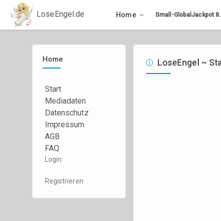
LoseEngel.de
Home
Small-GlobalJackpot
8
Home
LoseEngel ~ Sta
Start
Mediadaten
Datenschutz
Impressum
AGB
FAQ
Login
Registrieren