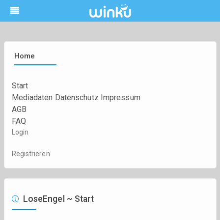
Home
Start
Mediadaten
Datenschutz
Impressum
AGB
FAQ
Login
Registrieren
LoseEngel ~ Start