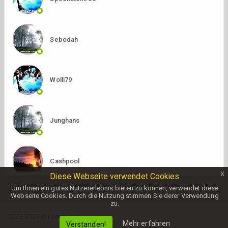
Sebodah
Wolli79
Junghans
Cashpool
x
Diese Webseite verwendet Cookies
Um Ihnen ein gutes Nutzererlebnis bieten zu können, verwendet diese
Webseite Cookies. Durch die Nutzung stimmen Sie derer Verwendung
Ronny2019
zu.
2022-2025 © Loseengel.de
Mehr erfahren
Verstanden!