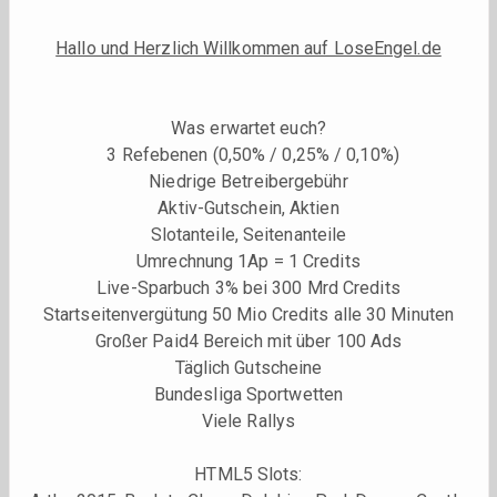
Hallo und Herzlich Willkommen auf LoseEngel.de
Was erwartet euch?
3 Refebenen (0,50% / 0,25% / 0,10%)
Niedrige Betreibergebühr
Aktiv-Gutschein, Aktien
Slotanteile, Seitenanteile
Umrechnung 1Ap = 1 Credits
Live-Sparbuch 3% bei 300 Mrd Credits
Startseitenvergütung 50 Mio Credits alle 30 Minuten
Großer Paid4 Bereich mit über 100 Ads
Täglich Gutscheine
Bundesliga Sportwetten
Viele Rallys
HTML5 Slots: