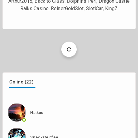
Arthur2015, Back to Class, Dolphins Perl, Dragon Castle
Raiks Casino, ReinerGoldSlot, SlotiCar, KingZ
Load
More
Online (22)
Natkus
Specksteinfee