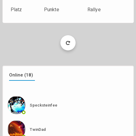
Platz
Punkte
Rallye
Load
More
Online (18)
Specksteinfee
TwinDad