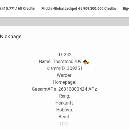
5.415.771.163
Credits
Middle-GlobalJackpot
45.909.300.000
Credits
Big
Nickpage
ID: 232
Name: Thorsten0709
KlammID:
309251
Werber:
Homepage:
GesamtAPs: 26310000424 APz
Rang:
Herkunft:
Hobbys:
Beruf:
ICQ: