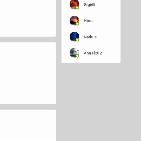
Gigi65
Hbss
Natkus
Angel202
Sebodah
Sheeva
Tommy911
Meister2000fcb
Kerkermeister