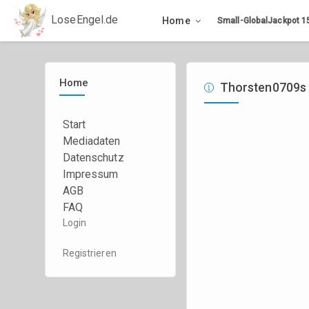
LoseEngel.de
Home
Small-GlobalJackpot
1
Home
Thorsten0709s 
Start
Mediadaten
Datenschutz
Impressum
AGB
FAQ
Login
Registrieren