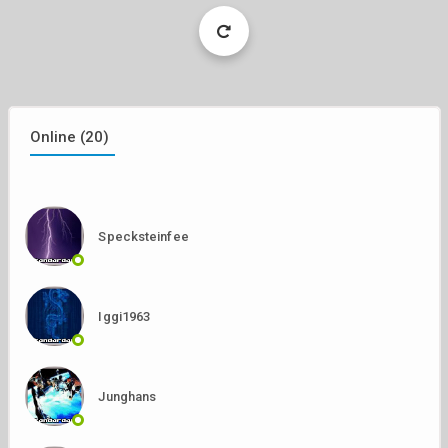
Load
More
Online (20)
Specksteinfee
Iggi1963
Junghans