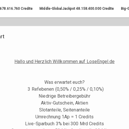
.678.616.760
Credits
Middle-GlobalJackpot
48.158.400.000
Credits
Big-
rt
Hallo und Herzlich Willkommen auf LoseEngel.de
Was erwartet euch?
3 Refebenen (0,50% / 0,25% / 0,10%)
Niedrige Betreibergebühr
Aktiv-Gutschein, Aktien
Slotanteile, Seitenanteile
Umrechnung 1Ap = 1 Credits
Live-Sparbuch 3% bei 300 Mrd Credits