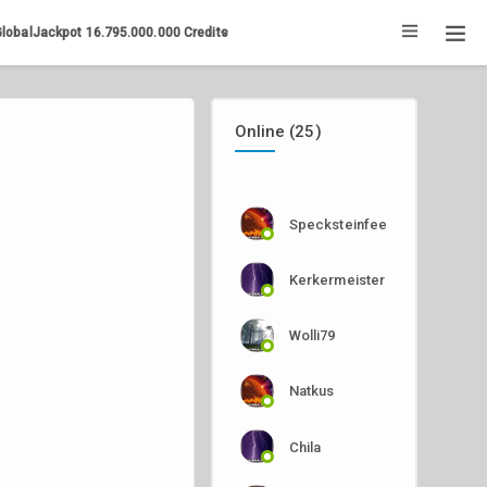
GlobalJackpot
16.795.000.000
Credits
Online (25)
Specksteinfee
Kerkermeister
Wolli79
Natkus
Chila