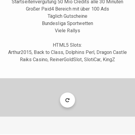
Startseitenvergütung 50 Mio Credits alle 30 Minuten
Großer Paid4 Bereich mit über 100 Ads
Täglich Gutscheine
Bundesliga Sportwetten
Viele Rallys
HTML5 Slots:
Arthur2015, Back to Class, Dolphins Perl, Dragon Castle
Raiks Casino, ReinerGoldSlot, SlotiCar, KingZ
Load
More