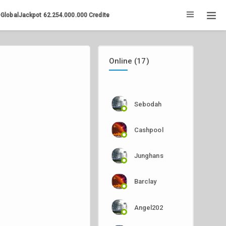
-GlobalJackpot
62.254.000.000
Credits
Online (17)
Sebodah
Cashpool
Junghans
Barclay
Angel202