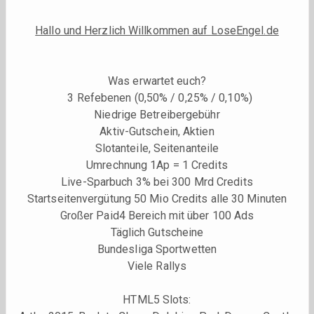
Hallo und Herzlich Willkommen auf LoseEngel.de
Was erwartet euch?
3 Refebenen (0,50% / 0,25% / 0,10%)
Niedrige Betreibergebühr
Aktiv-Gutschein, Aktien
Slotanteile, Seitenanteile
Umrechnung 1Ap = 1 Credits
Live-Sparbuch 3% bei 300 Mrd Credits
Startseitenvergütung 50 Mio Credits alle 30 Minuten
Großer Paid4 Bereich mit über 100 Ads
Täglich Gutscheine
Bundesliga Sportwetten
Viele Rallys
HTML5 Slots: