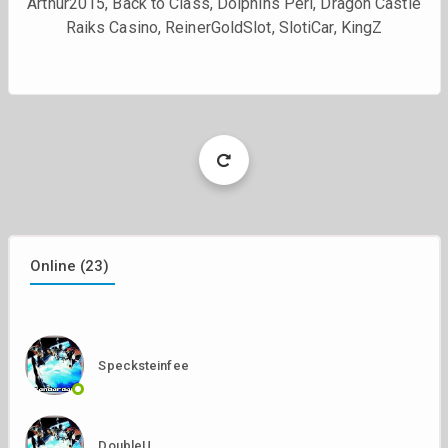
Arthur2015, Back to Class, Dolphins Perl, Dragon Castle
Raiks Casino, ReinerGoldSlot, SlotiCar, KingZ
Load
More
Online (23)
Specksteinfee
DoubleU