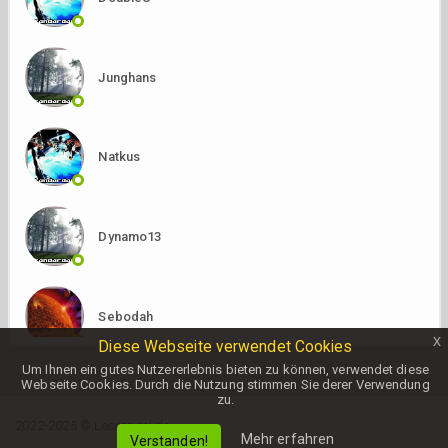
Junghans
Natkus
Dynamo13
Sebodah
x
Diese Webseite verwendet Cookies
Um Ihnen ein gutes Nutzererlebnis bieten zu können, verwendet diese
Webseite Cookies. Durch die Nutzung stimmen Sie derer Verwendung
Alte4er
zu.
2022-2025 © Loseengel.de
Mehr erfahren
Verstanden!