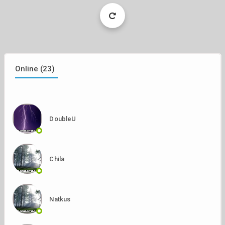
Load
More
Online (23)
DoubleU
Chila
Natkus