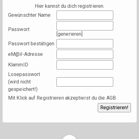
Hier kannst du dich registrieren.
Gewünschter Name
Passwort
[
generieren
]
Passwort bestätigen
eM@il-Adresse
KlammID
Losepasswort
(wird nicht
gespeichert!)
Mit Klick auf Registrieren akzeptierst du die
AGB
.
Load