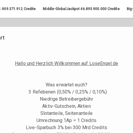
1.909.371.912
Credits
Middle-GlobalJackpot
46.893.900.000
Credits
Big
rt
Hallo und Herzlich Willkommen auf LoseEngel.de
Was erwartet euch?
3 Refebenen (0,50% / 0,25% / 0,10%)
Niedrige Betreibergebühr
Aktiv-Gutschein, Aktien
Slotanteile, Seitenanteile
Umrechnung 1Ap = 1 Credits
Live-Sparbuch 3% bei 300 Mrd Credits