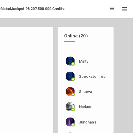
-GlobalJackpot
98.207.500.000
Credits
Online (20)
Minty
Specksteinfee
Sheeva
Natkus
Junghans