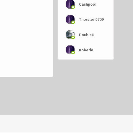
Cashpool
Thorsten0709
DoubleU
Koberle
Bernd7019
Kerkermeister
Atejps
Renegade
Rolo